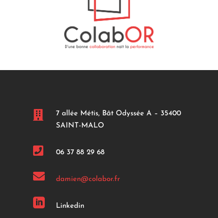

7 allée Métis, Bât Odyssée A – 35400
SAINT-MALO

06 37 88 29 68

damien@colabor.fr

Linkedin