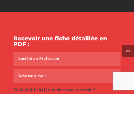
Recevoir une fiche détaillée en
PDF :
Quelle(s) fiche(s) voulez-vous recevoir ?
Process Communication Model - Niveau 1
Process Communication Model - Niveau 2
Element Humain - Niveau 1
Element Humain - Niveau 2
Techniques managériales