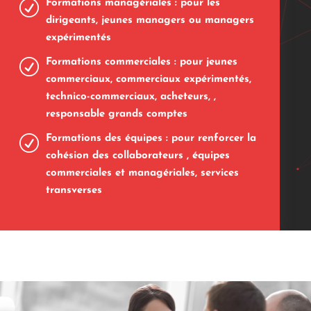
R
Formations managériales : pour les
dirigeants, jeunes managers ou managers
expérimentés
R
Formations commerciales : pour jeunes
commerciaux, commerciaux expérimentés,
technico-commerciaux, acheteurs, ,
responsable grands comptes
R
Formations des équipes : pour renforcer la
cohésion des collaborateurs , équipes
commerciales et managériales, services
transverses