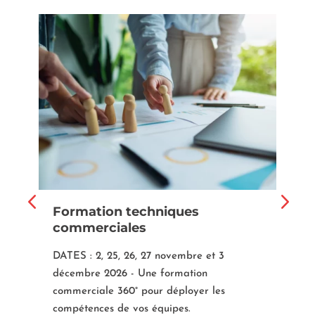
Form
Formation techniques
modu
iveau
commerciales
Dates 
2026. 
les fo
Humain
équi
tif :
DATES : 2, 25, 26, 27 novembre et 3
décembre 2026 - Une formation
iveau
commerciale 360° pour déployer les
collecti
compétences de vos équipes.