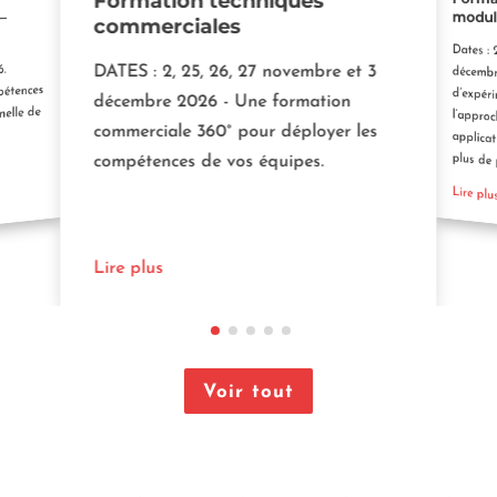
Formation techniques
modul
–
commerciales
Dates :
décembre
d’expéri
l’approc
applicati
DATES : 2, 25, 26, 27 novembre et 3
6.
pétences
décembre 2026 - Une formation
elle de
commerciale 360° pour déployer les
plus de
compétences de vos équipes.
Lire plu
Lire plus
Voir tout