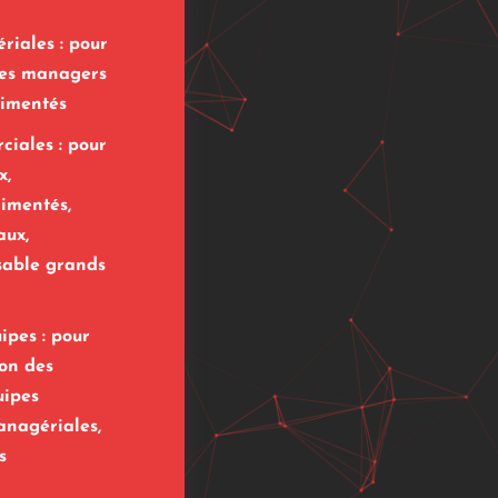
iales : pour
unes managers
imentés
iales : pour
x,
imentés,
aux,
nsable grands
ipes : pour
ion des
uipes
nagériales,
s