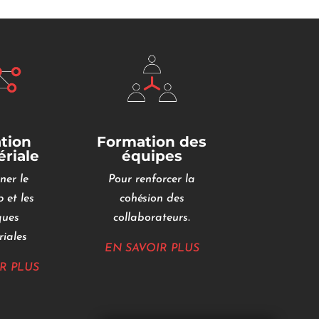
tion
Formation des
riale
équipes
ner le
Pour renforcer la
 et les
cohésion des
ques
collaborateurs.
iales
EN SAVOIR PLUS
R PLUS