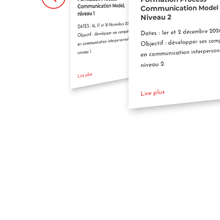
Module 2
Communication Model,
Communication Model 
niveau 1
Dates : 14, 15 et 16 Décembre 2026.
Niveau 2
Objectif : Solution pour les
DATES : 16, 17 et 18 Novembre 2026
organisations approfondir l'approche
Dates : 1er et 2 décembre 202
Objectif : développer ses compétences
sur l'Element Humain© pour
en communication interpersonnelle de
Objectif : développer ses com
développer le potentiel de vos
en communication interpersonn
équipes.
niveau 1.
Lire plus
niveau 2.
Lire plus
Lire plus