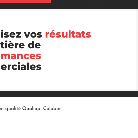
isez vos
résultats
tière de
rmances
rciales