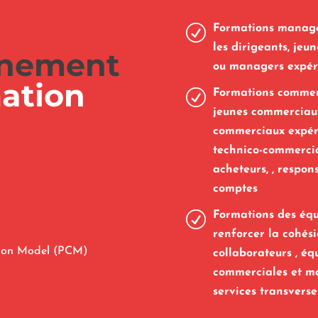
R
Formations managér
les dirigeants, je
nement
ou managers expér
mation
R
Formations commerc
jeunes commerciau
commerciaux expér
technico-commerci
acheteurs, , respo
comptes
R
Formations des équ
renforcer la cohés
tion Model (PCM)
collaborateurs , éq
commerciales et ma
services transverse