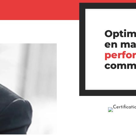
Optim
en ma
perfo
comme