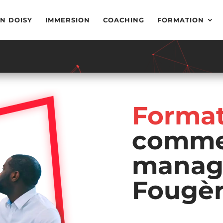
N DOISY
IMMERSION
COACHING
FORMATION
Format
commer
managé
Fougè
Saint-Malo