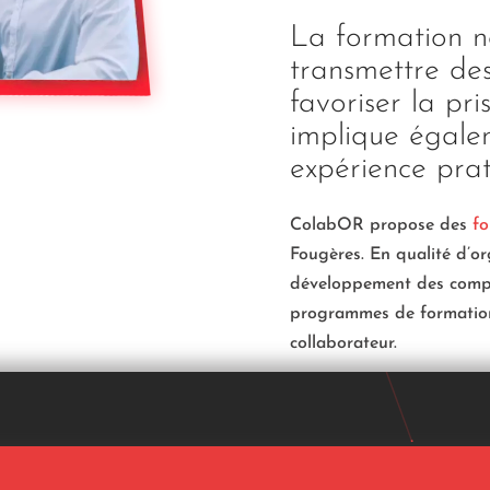
La formation ne
transmettre de
favoriser la pri
implique égale
expérience prat
ColabOR propose des
fo
Fougères. En qualité d’o
développement des compé
programmes de formation
collaborateur.