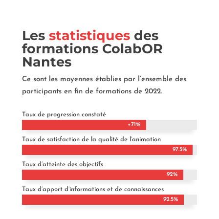
Les
statistiques
des
formations ColabOR
Nantes
Ce sont les moyennes établies par l’ensemble des
participants en fin de formations de 2022.
Taux de progression constaté
+71%
+71%
Taux de satisfaction de la qualité de l’animation
97.5%
97.5%
Taux d’atteinte des objectifs
92%
92%
Taux d’apport d’informations et de connaissances
92.5%
92.5%