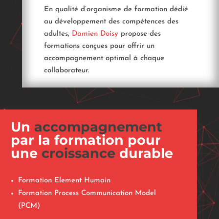
En qualité d’organisme de formation dédié
au développement des compétences des
adultes,
Damien Doisy
propose des
formations conçues pour offrir un
accompagnement optimal à chaque
collaborateur.
Un
accompagnement
par la formation pour
une
croissance
durable
Formation Element Humain
Formation Process Communication Model
(PCM)