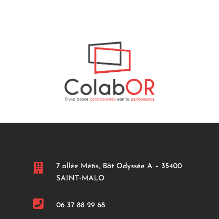

7 allée Métis, Bât Odyssée A – 35400
SAINT-MALO

06 37 88 29 68