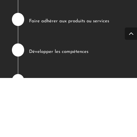

Faire adhérer aux produits ou services

Développer les compétences

Augmenter l’impact commercial et
permettre à chaque commercial de dépasser
les objectifs fixés.

Éviter les départs, faciliter l’intégration